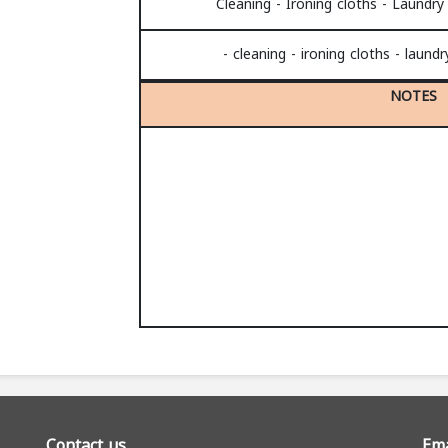
- cleaning - ironing cloths - laund
NOTES
Contact us
Ema