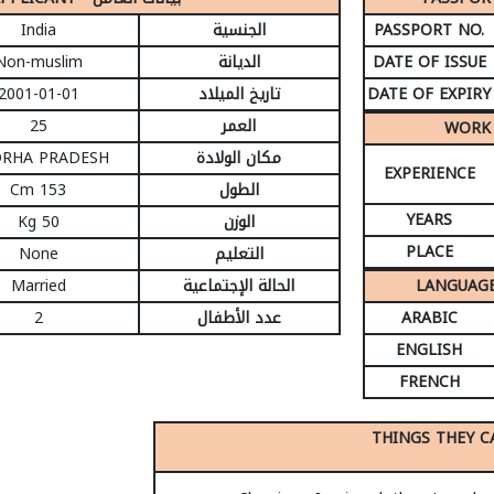
India
الجنسية
PASSPORT NO.
Non-muslim
الديانة
DATE OF ISSUE
2001-01-01
تاريخ الميلاد
DATE OF EXPIRY
25
العمر
RHA PRADESH
مكان الولادة
EXPERIENCE
153 Cm
الطول
YEARS
50 Kg
الوزن
PLACE
None
التعليم
Married
الحالة الإجتماعية
2
عدد الأطفال
ARABIC
ENGLISH
FRENCH
THINGS THEY C