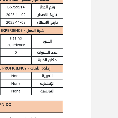
B6759514
رقم الجواز
2023-11-09
تاريخ الاصدار
2033-11-08
تاريخ الانتهاء
WORK EXPERIENCE - خبرة العمل
Has no
الخبرة
experience
0
عدد السنوات
مكان الخبرة
LANGUAGE PROFICIENCY - إجادة اللغات
None
العربية
None
الإنجليزية
None
الفرنسية
AN DO