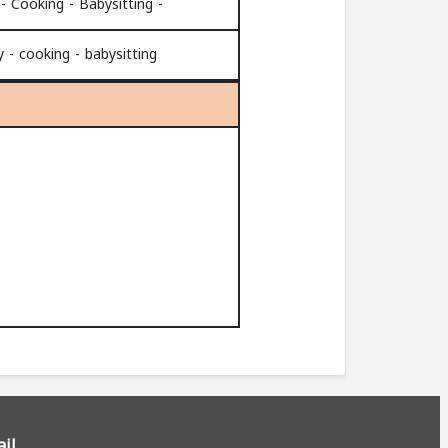
- Cleaning - Ironing cloths - Laundry - Cooking - Babysitting
ry - cooking - babysitting
il