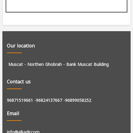
Our location
Muscat - Northen Ghobrah -
Bank Muscat Building
Contact us
96871519661
-96824137667
-96899058252
Email
info@alkadir.com